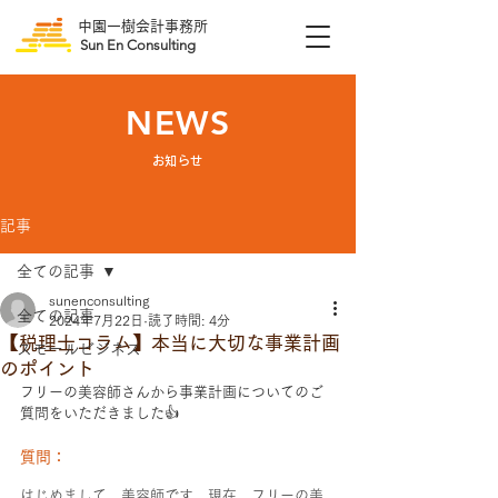
中園一樹会計事務所
Sun En Consulting
NEWS
​お知らせ
記事
全ての記事
sunenconsulting
全ての記事
2024年7月22日
読了時間: 4分
【税理士コラム】本当に大切な事業計画
スモールビジネス
のポイント
フリーの美容師さんから事業計画についてのご
質問をいただきました👍
質問：
はじめまして。美容師です。現在、フリーの美