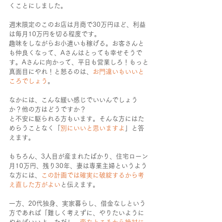
くことにしました。
週末限定のこのお店は月商で30万円ほど、利益
は毎月10万円を切る程度です。
趣味をしながらお小遣いも稼げる。お客さんと
も仲良くなって、Aさんはとっても幸せそうで
す。Aさんに向かって、平日も営業しろ！もっと
真面目にやれ！と怒るのは、
お門違いもいいと
ころでしょう
。
なかには、こんな緩い感じでいいんでしょう
か？他の方はどうですか？
と不安に駆られる方もいます。そんな方にはた
めらうことなく「
別にいいと思いますよ
」と答
えます。
もちろん、3人目が産まれたばかり、住宅ローン
月10万円、残り30年、妻は専業主婦というよう
な方には、
この計画では確実に破綻するから考
え直した方がよい
と伝えます。
一方、20代独身、実家暮らし、借金なしという
方であれば「難しく考えずに、やりたいように