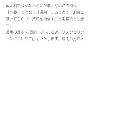
低金利でなかなかお金が増えないこの時代、
「貯蓄」ではなく「運用」することで、お金に
働いてもらい、資産を増やすことを目的としま
す。
運用の基本を理解していただき、リスクとリタ
ーンについてご説明いたします。運用の方法と
運用期間を考慮し、お客様に最適かつ具体的な
方法をアドバイスします。
例えばこんな​悩みを解決
・相続財産や退職金などのまとまった資
金があるが、どこに預けたらいいのかわ
からない。
・少額からでも運用にチャレンジしてみ
たい。
・確定拠出年金（iDeCo）やNISAについ