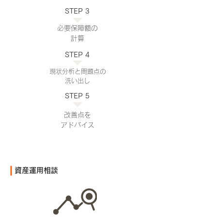
STEP 3
必要保障額の
計算
STEP 4
現状分析と問題点の
洗い出し
STEP 5
改善点を
アドバイス
​資産運用相談