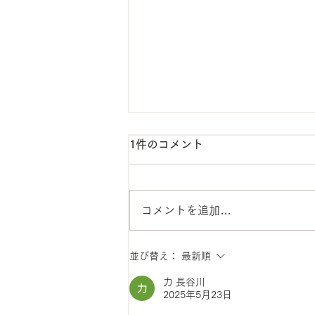
1件のコメント
コメントを追加…
【税理士コラム】開業女子、
並び替え：
最新順
必見！サロンで使える補助金
力 長谷川
2025年5月23日