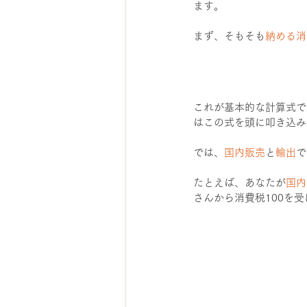
ます。
まず、そもそも
納める消
これが基本的な計算式で
はこの式を頭に叩き込み
では、
国内販売
と
輸出
で
たとえば、あなたが
国内
さんから消費税100を