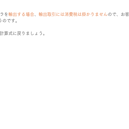
ラを
輸出する場合
、
輸出取引には消費税は掛かりません
ので、お
うのです。
計算式に戻りましょう。