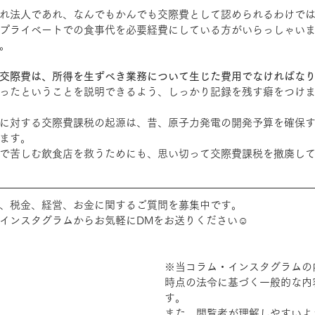
れ法人であれ、なんでもかんでも交際費として認められるわけで
プライベートでの食事代を必要経費にしている方がいらっしゃい
。
交際費は、所得を生ずべき業務について生じた費用でなければな
ったということを説明できるよう、しっかり記録を残す癖をつけ
に対する交際費課税の起源は、昔、原子力発電の開発予算を確保
ます。
で苦しむ飲食店を救うためにも、思い切って交際費課税を撤廃し
、税金、経営、お金に関するご質問を募集中です。
インスタグラムからお気軽にDMをお送りください☺
※当コラム・インスタグラムの
時点の法令に基づく一般的な内
す。
また、閲覧者が理解しやすいよ