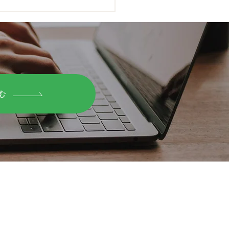
ならない?美容業界あるあ
む