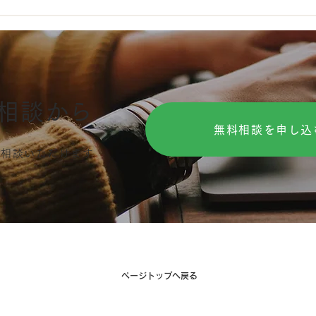
つけて!!エステサロンの確定
る?
申告
る!!
相談から
無料相談を申し込
ご相談いただけます
​ページトップへ戻る