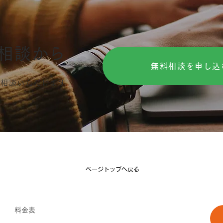
つけて!!エステサロンの確定
る?
申告
る!!
相談から
無料相談を申し込
ご相談いただけます
​ページトップへ戻る
​料金表