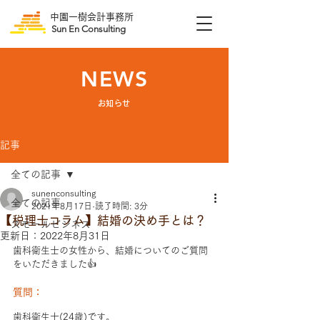
中園一樹会計事務所
Sun En Consulting
NEWS
​お知らせ
記事
全ての記事
sunenconsulting
全ての記事
2021年8月17日
読了時間: 3分
【税理士コラム】結婚の決め手とは？
スモールビジネス
更新日：
2022年8月31日
歯科衛生士の女性から、結婚についてのご質問
をいただきました👍
質問：
歯科衛生士(24歳)です。