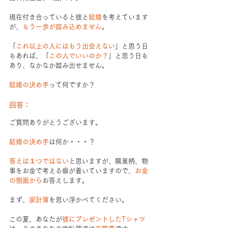
現在付き合っていると彼と
結婚
を考えています
が、
もう一歩が踏み込めません
。
「
これ以上の人にはもう出会えない
」と思う日
もあれば、「
この人でいいのか？
」と思う日も
あり、なかなか踏み出せません。
結婚の決め手
って何ですか？
回答：
ご質問ありがとうございます。
結婚の決め手
は何か・・・？
答えは１つではない
と思いますが、職業柄、物
事をお金で考える癖が着いていますので、
お金
の側面から
お答えします。
まず、
家計簿
を思い浮かべてください。
この夏、あなたが
彼にプレゼントしたTシャツ