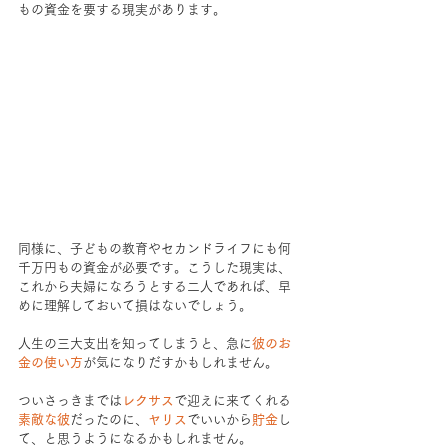
もの資金を要する現実があります。
同様に、子どもの教育やセカンドライフにも何
千万円もの資金が必要です。こうした現実は、
これから夫婦になろうとする二人であれば、早
めに理解しておいて損はないでしょう。
人生の三大支出を知ってしまうと、急に
彼のお
金の使い方
が気になりだすかもしれません。
ついさっきまでは
レクサス
で迎えに来てくれる
素敵な彼
だったのに、
ヤリス
でいいから
貯金
し
て、と思うようになるかもしれません。