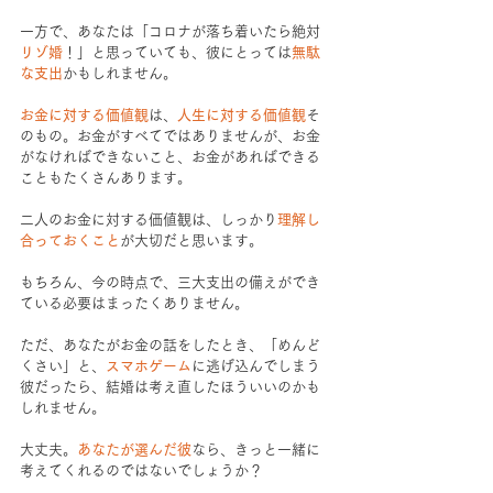
一方で、あなたは「コロナが落ち着いたら絶対
リゾ婚
！」と思っていても、彼にとっては
無駄
な支出
かもしれません。
お金に対する価値観
は、
人生に対する価値観
そ
のもの。お金がすべてではありませんが、お金
がなければできないこと、お金があればできる
こともたくさんあります。
二人のお金に対する価値観は、しっかり
理解し
合っておくこと
が大切だと思います。
もちろん、今の時点で、三大支出の備えができ
ている必要はまったくありません。
ただ、あなたがお金の話をしたとき、「めんど
くさい」と、
スマホゲーム
に逃げ込んでしまう
彼だったら、結婚は考え直したほういいのかも
しれません。
大丈夫。
あなたが選んだ彼
なら、きっと一緒に
考えてくれるのではないでしょうか？