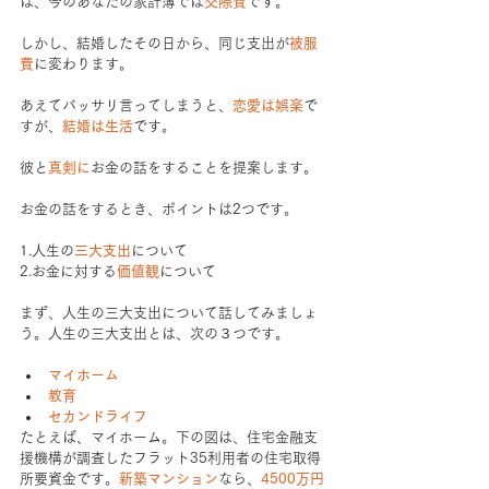
は、今のあなたの家計簿では
交際費
です。
しかし、結婚したその日から、同じ支出が
被服
費
に変わります。
あえてバッサリ言ってしまうと、
恋愛は娯楽
で
すが、
結婚は生活
です。
彼と
真剣に
お金の話をすることを提案します。
お金の話をするとき、ポイントは2つです。
1.人生の
三大支出
について
2.お金に対する
価値観
について
まず、人生の三大支出について話してみましょ
う。人生の三大支出とは、次の３つです。
マイホーム
教育
セカンドライフ
たとえば、マイホーム。下の図は、住宅金融支
援機構が調査したフラット35利用者の住宅取得
所要資金です。
新築マンション
なら、
4500万円