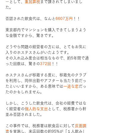
ー
として、
重加算税
まで課されてしまいまし
た。
否認された飲食代は、なんと
6607万円
！！
東京都内でマンションを購入できてしまうよう
な金額ですから、驚きです。
どうやら問題の経営者の方には、とてもお気に
入りのホステスさんがいたようです。
その入れ込み度合は相当なもので、約5年間で通
った回数は、驚きの
372回
！！
ホステスさんが移籍する度に、移籍先のクラブ
を利用し、同伴出勤やアフターも当たり前だっ
たといいますから、ある意味では
一途な恋
だっ
たのかもしれません。
しかし、こうした飲食代は、会社の経費ではな
く経営者の
個人的な支出
として、税務署から軒
並み否認されました。
この事件では、税務署は飲食店に対して
反面調
査
を実施し、来店回数の約95%が「１人飲み」