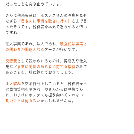
だったことを突き止めています。
さらに税務署員は、ホステスさんの写真を見せ
ながら
「奥さんに事情を聴きに行く」
とまで言
ったそうです。税務署を本気で怒らせると怖い
ですね…
個人事業であれ、法人であれ、
飲食代は事業と
の関わりが問題となる
ケースが多いです。
交際費
として認められるものは、得意先や仕入
先など
事業に関係のある者に対する接待
のみで
あることを、肝に銘じておきましょう。
１人飲み
を交際費計上していると、税務署から
は重加算税を課され、奥さんからは見捨てら
れ、おまけにホステスも振り向いてくれない…
良いことは何もない
かもしれませんね。