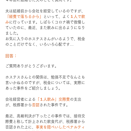
夫は結婚前から会社を経営しているのですが、
「経費で落ちるから」
といって、よく
１人で飲
み
に行っています。しばらくコロナ禍で我慢し
ていたのに、最近、また飲みに出るようになり
ました。
お気に入りのホステスさんがいるようで、税金
のことだけでなく、いろいろ心配です…
回答：
ご質問ありがとうございます。
ホステスさんとの関係は、勉強不足でなんとも
言いかねるのですが、税金については、実際に
あった事件をご紹介しましょう。
会社経営者による
「１人飲み」交際費
の支出
が、税務署から
否認
された事件です。
最近、高裁判決が下ったこの事件では、接待交
際費と称して計上された飲食代が、税務署から
否認された上に、
事実を隠ぺいしたペナルティ