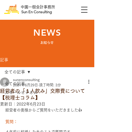
中園一樹会計事務所
Sun En Consulting
NEWS
​お知らせ
記事
全ての記事
sunenconsulting
全ての記事
2021年6月29日
読了時間: 3分
経営者の「１人飲み」交際費について
スモールビジネス
【税理士コラム】
更新日：
2022年6月23日
経営者の奥様からご質問をいただきました👍
質問：
４年前に結婚した夫のことで質問です。