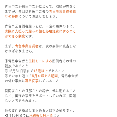
青色申告か白色申告かによって、取扱が異なり
ますが、今回は青色申告者の
青色事業専従者給
与の特例
についてお話しましょう。
青色事業専従者給与とは、一定の要件の下に、
実際に支払った給与の額を必要経費にすること
ができる制度
です。
まず、
青色事業専従者
は、次の要件に該当しな
ければなりません。
①
青色申告者と
生計を一にする
配偶者その他の
親族であること
②
12月31日現在で
15歳以上
であること
③
その年を通じて
6月を超える期間
、青色申告者
の営む事業に
専ら従事
していること
質問者さんの旦那さんの場合、他に勤めること
なく、奥様の事業をサポートしていれば、問題
ないと考えられます。
他の要件を簡単にまとめると以下の通りです。
•3月15日までに
税務署に届出る
こと