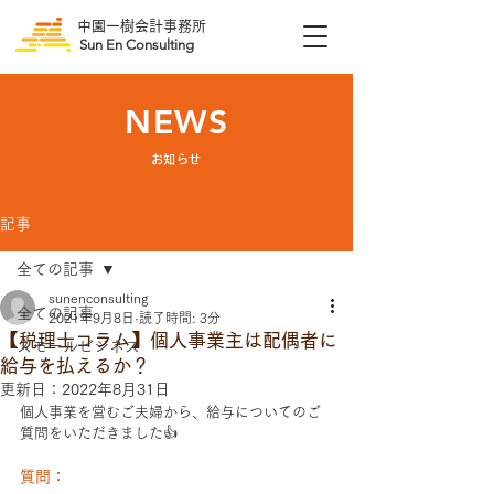
中園一樹会計事務所
Sun En Consulting
NEWS
​お知らせ
記事
全ての記事
sunenconsulting
全ての記事
2021年9月8日
読了時間: 3分
【税理士コラム】個人事業主は配偶者に
スモールビジネス
給与を払えるか？
更新日：
2022年8月31日
個人事業を営むご夫婦から、給与についてのご
質問をいただきました👍
質問：