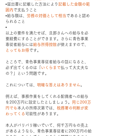
•届出書に記載した方法により
記載した金額の範
囲内
で支払うこと
•給与額は、
労務の対価として相当
であると認め
られること
•
以上の要件を満たせば、旦那さんへの給与を必
要経費にすることができます。さらに青色事業
専従者給与には
給与所得控除
が使えますので、
とってもお得
です。
ところで、青色事業専従者給与の話になると、
必ず出てくるのは「
いくらまで
払って大丈夫な
の？」という問題です。
これについては、
明確な答えはありません
。
例えば、事務作業をしてくれる配偶者への給与
を200万円に設定したとしましょう。
同じ200万
円でも
本人の所得次第では、
税務署の判断が変
わってくる
可能性があります。
本人がバリバリ稼いでいて、何千万円もの売上
があるようなら、青色事業専従者に200万円の給