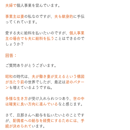
夫婦で
個人事業を営んでいます。
事業主は妻
の私なのですが、
夫も献身的
に手伝
ってくれています。
愛する夫に給料を払いたいのですが、
個人事業
主の場合でも夫に給料を払う
ことはできるので
しょうか？
回答：
ご質問ありがとうございます。
昭和
の時代は、
夫が働き妻が支えるという構図
が当たり前
の世界でしたが、最近は
逆のパター
ン
も増えているようですね。
多様な生き方
が受け入れられつつあり、
世の中
は確実に良い方向に進んでいる
なと感じます。
さて、旦那さんへ給与を払いたいとのことです
が、
配偶者への給与を経費にするためには、手
続が決められて
います。