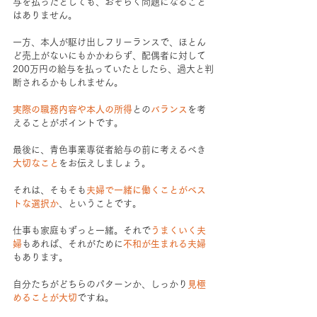
与を払ったとしても、おそらく問題になること
はありません。
一方、本人が駆け出しフリーランスで、ほとん
ど売上がないにもかかわらず、配偶者に対して
200万円の給与を払っていたとしたら、過大と判
断されるかもしれません。
実際の職務内容や本人の所得
との
バランス
を考
えることがポイントです。
最後に、青色事業専従者給与の前に考えるべき
大切なこと
をお伝えしましょう。
それは、そもそも
夫婦で一緒に働くことがベス
トな選択か
、ということです。
仕事も家庭もずっと一緒。それで
うまくいく夫
婦
もあれば、それがために
不和が生まれる夫婦
もあります。
自分たちがどちらのパターンか、しっかり
見極
めることが大切
ですね。